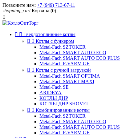
Позвоните нам:
+7 (949) 713-67-11
shopping_cart
Корзина
(0)



Твердотопливные котлы


Котлы с бункером
Metal-Fach SZTOKER
Metal-Fach SMART AUTO ECO
Metal-Fach SMART AUTO ECO PLUS
Metal-Fach F-VARM GE


Котлы с ручной загрузкой
Metal-Fach SMART OPTIMA
Metal-Fach SMART MAXI
Metal-Fach SE
ARIDEYA
КОТЛЫ ДНР
КОТЛЫ ДНР SHOVEL


Комбинированные котлы
Metal-Fach SZTOKER
Metal-Fach SMART AUTO ECO
Metal-Fach SMART AUTO ECO PLUS
Metal-Fach F-VARM GE