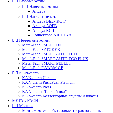


Газовые котлы


Навесные котлы
Arideya


Напольные котлы
Arideya Black КС-Г
Arideya АОГВ
Arideya КС-Г
Конвектора ARIDEYA


Пеллетные котлы
Metal-Fach SMART BIO
Metal-Fach SZTOKER
Metal-Fach SMART AUTO ECO
Metal-Fach SMART AUTO ECO PLUS
Metal-Fach SMART PELLET
Metal-Fach F-VARM GE


KAN-therm
KAN-therm Ultraline
KAN-therm Push/Push Platinum
KAN-therm Press
KAN-therm "Теплый пол"
KAN-therm Коллекторные группы и шкафы
METAL-FACH


Монтаж
Монтаж котельной, газовые, твердотопливные