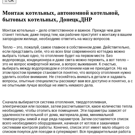

ОК
Монтаж котельных, автономной котельной,
бытовых котельных, Донецк,ДНР
Монтаж котельных – дело ответственное и важное. Прежде чем дом
станет теплым, даже перед тем, как рабочие приступят к монтажу в вашем
загородном жилище, необходимо ответить на массу вопросов.
Тепло – это, пожалуй, самое главное в собственном доме. Действительно,
если представить себе, что из всех благ современного коттеджа можно
выбрать только одно, то отопление будет на первом месте. Без
водопровода, кондиционера и даже света можно пережить, а вот тепло –
это не вопрос комфортной жизни, а вопрос выживания. К счастью,
выбирать между водопроводом и отоплением нам не приходится. Но на
этом простом примере становится понятно, что вопросу отопления нужно
уделить особое внимание. Не стесняйтесь вникать в детали и задавать
вопросы, опытные специалисты расскажут вам все доступно и понятно, а с
не опытными лучше вообще не иметь никакого дела.
Сначала выбирается система отопления, твердотопливная,
электрическая или газовая, затем рассчитывается, какое количество тепла
необходимо, чтобы отопить все помещения. Эти параметры зависят от
удаленности котельной от дома, материала дома, минимальной
температуры зимой и еще ряда параметров. Затем составляется список
всего необходимого оборудования, начиная от котлов и заканчивая
системами контроля работы. Конечно, список этот имеет мало общего со
списком покупок для поездки в супермаркет. Вся предварительная работа