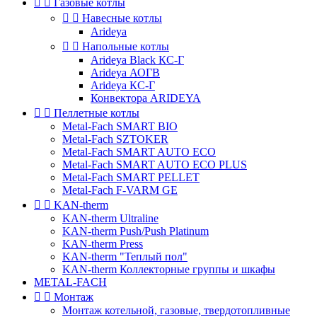


Газовые котлы


Навесные котлы
Arideya


Напольные котлы
Arideya Black КС-Г
Arideya АОГВ
Arideya КС-Г
Конвектора ARIDEYA


Пеллетные котлы
Metal-Fach SMART BIO
Metal-Fach SZTOKER
Metal-Fach SMART AUTO ECO
Metal-Fach SMART AUTO ECO PLUS
Metal-Fach SMART PELLET
Metal-Fach F-VARM GE


KAN-therm
KAN-therm Ultraline
KAN-therm Push/Push Platinum
KAN-therm Press
KAN-therm "Теплый пол"
KAN-therm Коллекторные группы и шкафы
METAL-FACH


Монтаж
Монтаж котельной, газовые, твердотопливные