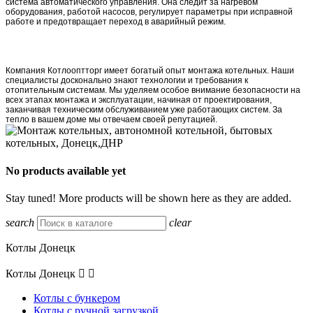
система автоматического управления. Она следит за нагревом
оборудования, работой насосов, регулирует параметры при исправной
работе и предотвращает переход в аварийный режим.
Компания Котлооптторг имеет богатый опыт монтажа котельных. Наши
специалисты досконально знают технологии и требования к
отопительным системам. Мы уделяем особое внимание безопасности на
всех этапах монтажа и эксплуатации, начиная от проектирования,
заканчивая техническим обслуживанием уже работающих систем. За
тепло в вашем доме мы отвечаем своей репутацией.
No products available yet
Stay tuned! More products will be shown here as they are added.
search
clear
Котлы Донецк
Котлы Донецк


Котлы с бункером
Котлы с ручной загрузкой