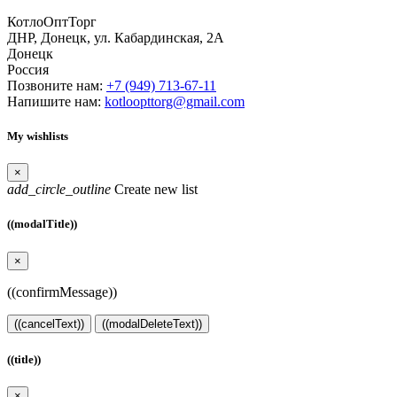
КотлоОптТорг
ДНР, Донецк, ул. Кабардинская, 2А
Донецк
Россия
Позвоните нам:
+7 (949) 713-67-11
Напишите нам:
kotloopttorg@gmail.com
My wishlists
×
add_circle_outline
Create new list
((modalTitle))
×
((confirmMessage))
((cancelText))
((modalDeleteText))
((title))
×