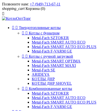
Позвоните нам:
+7 (949) 713-67-11
shopping_cart
Корзина
(0)



Твердотопливные котлы


Котлы с бункером
Metal-Fach SZTOKER
Metal-Fach SMART AUTO ECO
Metal-Fach SMART AUTO ECO PLUS
Metal-Fach F-VARM GE


Котлы с ручной загрузкой
Metal-Fach SMART OPTIMA
Metal-Fach SMART MAXI
Metal-Fach SE
ARIDEYA
КОТЛЫ ДНР
КОТЛЫ ДНР SHOVEL


Комбинированные котлы
Metal-Fach SZTOKER
Metal-Fach SMART AUTO ECO
Metal-Fach SMART AUTO ECO PLUS
Metal-Fach F-VARM GE