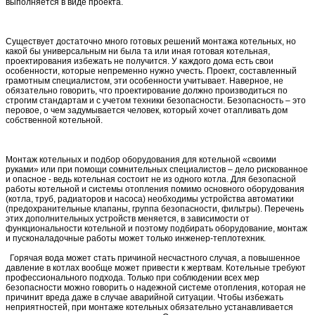
выполняется в виде проекта.
Существует достаточно много готовых решений монтажа котельных, но
какой бы универсальным ни была та или иная готовая котельная,
проектирования избежать не получится. У каждого дома есть свои
особенности, которые непременно нужно учесть. Проект, составленный
грамотным специалистом, эти особенности учитывает. Наверное, не
обязательно говорить, что проектирование должно производиться по
строгим стандартам и с учетом техники безопасности. Безопасность – это
перовое, о чем задумывается человек, который хочет отапливать дом
собственной котельной.
Монтаж котельных и подбор оборудования для котельной «своими
руками» или при помощи сомнительных специалистов – дело рискованное
и опасное - ведь котельная состоит не из одного котла. Для безопасной
работы котельной и системы отопления помимо основного оборудования
(котла, труб, радиаторов и насоса) необходимы устройства автоматики
(предохранительные клапаны, группа безопасности, фильтры). Перечень
этих дополнительных устройств меняется, в зависимости от
функциональности котельной и поэтому подбирать оборудование, монтаж
и пусконаладочные работы может только инженер-теплотехник.
Горячая вода может стать причиной несчастного случая, а повышенное
давление в котлах вообще может привести к жертвам. Котельные требуют
профессионального подхода. Только при соблюдении всех мер
безопасности можно говорить о надежной системе отопления, которая не
причинит вреда даже в случае аварийной ситуации. Чтобы избежать
неприятностей, при монтаже котельных обязательно устанавливается