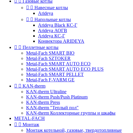


Газовые котлы


Навесные котлы
Arideya


Напольные котлы
Arideya Black КС-Г
Arideya АОГВ
Arideya КС-Г
Конвектора ARIDEYA


Пеллетные котлы
Metal-Fach SMART BIO
Metal-Fach SZTOKER
Metal-Fach SMART AUTO ECO
Metal-Fach SMART AUTO ECO PLUS
Metal-Fach SMART PELLET
Metal-Fach F-VARM GE


KAN-therm
KAN-therm Ultraline
KAN-therm Push/Push Platinum
KAN-therm Press
KAN-therm "Теплый пол"
KAN-therm Коллекторные группы и шкафы
METAL-FACH


Монтаж
Монтаж котельной, газовые, твердотопливные