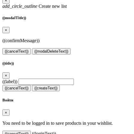
×
add_circle_outline
Create new list
((modalTitle))
×
((confirmMessage))
((cancelText))
((modalDeleteText))
((title))
×
((label))
((cancelText))
((createText))
Войти
×
You need to be logged in to save products in your wishlist.
((loginText))
((cancelText))