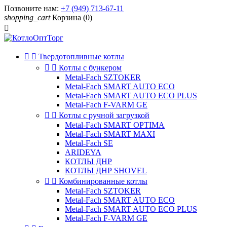
Позвоните нам:
+7 (949) 713-67-11
shopping_cart
Корзина
(0)



Твердотопливные котлы


Котлы с бункером
Metal-Fach SZTOKER
Metal-Fach SMART AUTO ECO
Metal-Fach SMART AUTO ECO PLUS
Metal-Fach F-VARM GE


Котлы с ручной загрузкой
Metal-Fach SMART OPTIMA
Metal-Fach SMART MAXI
Metal-Fach SE
ARIDEYA
КОТЛЫ ДНР
КОТЛЫ ДНР SHOVEL


Комбинированные котлы
Metal-Fach SZTOKER
Metal-Fach SMART AUTO ECO
Metal-Fach SMART AUTO ECO PLUS
Metal-Fach F-VARM GE