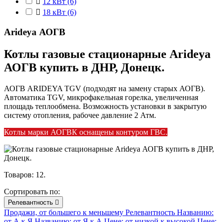

12 кВт
(6)

18 кВт
(6)
Arideya АОГВ
Котлы газовые стационарные Arideya
АОГВ купить в ДНР, Донецк.
АОГВ ARIDEYA TGV (подходят на замену старых АОГВ).
Автоматика TGV, микрофакельная горелка, увеличенная
площадь теплообмена. Возможность установки в закрытую
систему отопления, рабочее давление 2 Атм.
Котлы марки АОГВК оснащены контуром ГВС.
Товаров: 12.
Сортировать по:
Релевантность

Продажи, от большего к меньшему
Релевантность
Названию:
от А к Я
Названию: от Я к А
Цене: от низкой к высокой
Цене: